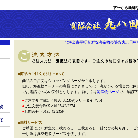
古平から新鮮
北海道古平町 新鮮な海産物の販売 丸八田中商
■商品のご注文方法について
商品のご注文はショッピングページから承ります。
但し、海産物コーナーの商品につきましては、海がシケる場合には内
でお電話でのみの受付となります。 詳しくは
海産物ページ
でご確認下
●
ご注文受付電話／0120-082359(フリーダイヤル)
●
ご注文受付FAX／0135-42-2374
●
お問合せ／0135-42-2359
■無料サービス
ご希望により鮮魚の二枚おろし、三枚おろし、鮭などの切り身サービ
干し魚は真空包装サービスを致します。