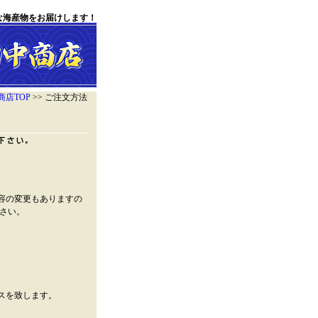
な海産物をお届けします！
店TOP
>> ご注文方法
容の変更もありますの
さい。
スを致します。