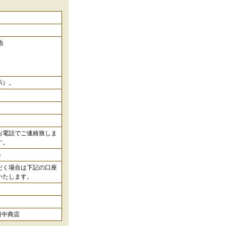
地
示）。
お電話でご連絡致しま
す。
)
だく場合は下記の口座
いたします。
八田中商店