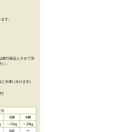
きます。
は銀行振込とさせて頂
さい。
蔵と冷凍に分けます)
2円
区分
120
140
g
～15kg
～20kg
648
ー