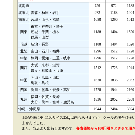
北海道
756
972
1188
北東北
青森・秋田・岩手
972
1188
1404
南東北
宮城・山形・福島
1080
1296
1512
東京・神奈川・埼玉
関東
茨城・千葉・栃木
1188
1404
1620
群馬・山梨
信越
新潟・長野
1188
1404
1620
北陸
富山・石川・福井
1296
1512
1728
中部
静岡・愛知・三重・岐阜
1296
1512
1728
大坂・京都・滋賀
関西
1512
1728
1944
奈良・和歌山・兵庫
岡山・広島・山口
中国
1620
1836
2052
鳥取・島根
四国
香川・徳島・愛媛・高知
1728
1944
2160
福岡・佐賀・長崎
九州
1836
2052
2268
大分・熊本・宮崎・鹿児島
沖縄・沖縄県
1944
2484
3024
上記の表に更に160サイズ25kg以内もありますが、クールの場合取扱
ませんでした。
また、当店より出荷しますので、
各表価格から100円引きとさせて頂