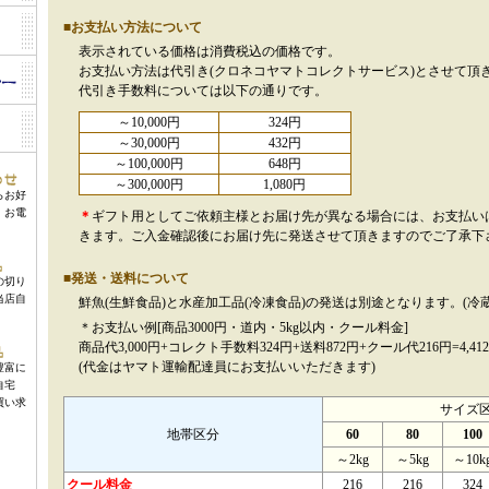
■お支払い方法について
表示されている価格は消費税込の価格です。
お支払い方法は代引き(クロネコヤマトコレクトサービス)とさせて頂
代引き手数料については以下の通りです。
～10,000円
324円
～30,000円
432円
～100,000円
648円
～300,000円
1,080円
らお好
。お電
＊
ギフト用としてご依頼主様とお届け先が異なる場合には、お支払い
きます。ご入金確認後にお届け先に発送させて頂きますのでご了承下
■発送・送料について
の切り
当店自
鮮魚(生鮮食品)と水産加工品(冷凍食品)の発送は別途となります。(冷
＊お支払い例[商品3000円・道内・5kg以内・クール料金]
商品代3,000円+コレクト手数料324円+送料872円+クール代216円=4,41
(代金はヤマト運輸配達員にお支払いいただきます)
豊富に
自宅
買い求
サイズ
地帯区分
60
80
100
～2kg
～5kg
～10k
クール料金
216
216
324