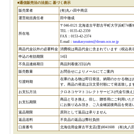
■通信販売法の法規に 基づく表示
販売業者
(有)丸ハ田中商店
運営統括責任者
田中徹成
〒046-0121 北海道古平郡古平町大字浜町74番
TEL：0135-42-2359
所在地
FAX：0153-42-2374
E-mail：
tanakasyouten@dream.ocn.ne.jp
商品代金以外の必要料金
消費税は商品代金に含まれています（税込表
申込の有効期限
14日
不良品連絡期日
商品到着後2日以内
販売数量
お問合せによりメールにてご案内
在庫のある物は即日発送。納期のかかる物は
引渡時期
す。商品の発送は注文受付順にて発送致しま
お支払方法
クロネコヤマトコレクトサービス(代金引換え
商品と引き換え。但し、贈答用にご利用いた
お支払期限
にお振り込み頂き、ご入金確認後商品を発送
返品期限
原則として返品は承りません
返品送料
不良品の返品は弊社負担
口座番号
北海信用金庫古平支店(普)0041608 (有)丸